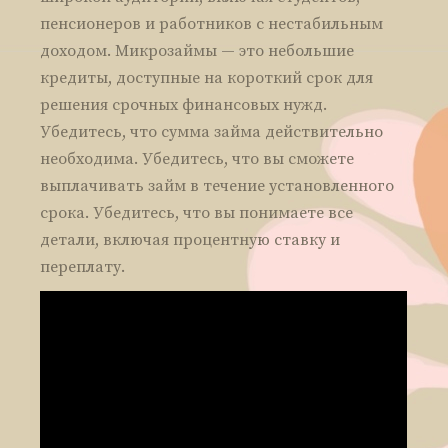
пенсионеров и работников с нестабильным
доходом. Микрозаймы — это небольшие
кредиты, доступные на короткий срок для
решения срочных финансовых нужд.
Убедитесь, что сумма займа действительно
необходима. Убедитесь, что вы сможете
выплачивать займ в течение установленного
срока. Убедитесь, что вы понимаете все
детали, включая процентную ставку и
переплату.