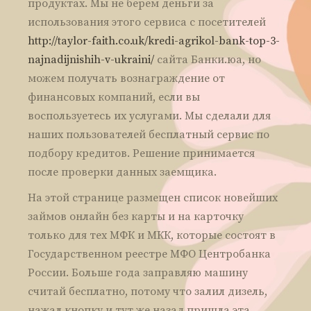
продуктах. Мы не берем деньги за
использования этого сервиса с посетителей
http://taylor-faith.co.uk/kredi-agrikol-bank-top-3-
najnadijnishih-v-ukraini/
сайта Банки.юа, но
можем получать вознаграждение от
финансовых компаний, если вы
воспользуетесь их услугами. Мы сделали для
наших пользователей бесплатный сервис по
подбору кредитов. Решение принимается
после проверки данных заемщика.
На этой странице размещен список новейших
займов онлайн без карты и на карточку
только для тех МФК и МКК, которые состоят в
Государственном реестре МФО Центробанка
России. Больше года заправляю машину
считай бесплатно, потому что залил дизель,
нажал кнопку и тут же назад пришла эта